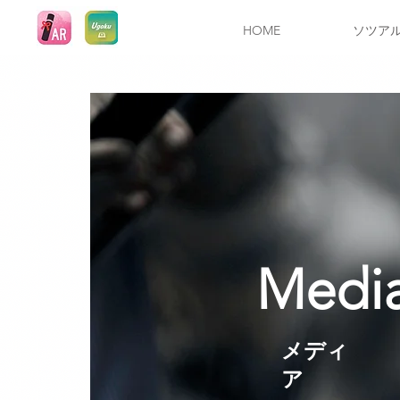
HOME
ソツア
​Medi
​メディ
ア