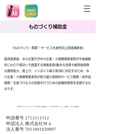
ものづくり補助金
「ものづくり・商業・サービス生産性向上促進補助金」
経済産業省、中小企業庁が中小企業・小規模事業者等が今後複数
年にわたり相次いで直面する制度変更(働き方改革や被用者保険
の適用拡大、賃上げ、インボイス導入等)等に対応するため、中
小企業・小規模事業者等が取り組む革新的サービス開発・試作品
開発・生産プロセスの改善を行うための設備投資等を支援するも
のです。
【卒業アルバムにＡＲアプリを活用し動画化した 「動く卒 業アルバム」新規サービスの開発】
申請番号
2713111512
申請法人 株式会社Ｍｓ
法人番号
7011801029897