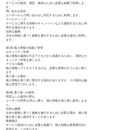
サービスの提供、運営、維持のために必要な範囲で利用しま
す。
問い合わせ対応:
ユーザーからの問い合わせに対応するために利用します。
マーケティング:
サービスに関する情報やキャンペーンなどを通知するために利
用する場合があります。
法的な義務:
法令や規制に基づく義務を遂行するために必要な場合に利用し
ます。
第5条 個人情報の保護と管理
セキュリティ対策:
個人情報を漏洩や不正アクセスから保護するために、適切なセ
キュリティ対策を講じます。
アクセス制限:
個人情報にアクセスできるのは、必要な業務を行うために限り
ます。
第三者への委託:
個人情報を第三者に委託する場合がありますが、その場合は厳
格な管理下で行います。
第6条 第三者への提供
同意なしの提供の禁止:
ユーザーの同意を得ない限り、個人情報を第三者に提供しませ
ん。
法的な義務:
法令や規制に基づく義務を遂行するために必要な場合、個人情
報を第三者に提供することがあります。
業務委託:
サービス提供のために必要な範囲で、個人情報を業務委託先に
提供することがあります。