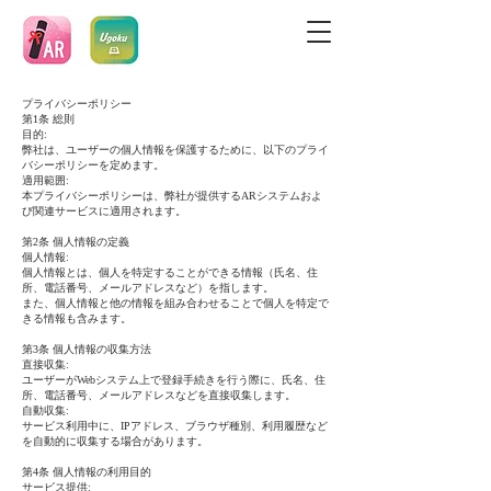
プライバシーポリシー
第1条 総則
目的:
弊社は、ユーザーの個人情報を保護するために、以下のプライ
バシーポリシーを定めます。
適用範囲:
本プライバシーポリシーは、弊社が提供するARシステムおよ
び関連サービスに適用されます。
第2条 個人情報の定義
個人情報:
個人情報とは、個人を特定することができる情報（氏名、住
所、電話番号、メールアドレスなど）を指します。
また、個人情報と他の情報を組み合わせることで個人を特定で
きる情報も含みます。
第3条 個人情報の収集方法
直接収集:
ユーザーがWebシステム上で登録手続きを行う際に、氏名、住
所、電話番号、メールアドレスなどを直接収集します。
自動収集:
サービス利用中に、IPアドレス、ブラウザ種別、利用履歴など
を自動的に収集する場合があります。
第4条 個人情報の利用目的
サービス提供: