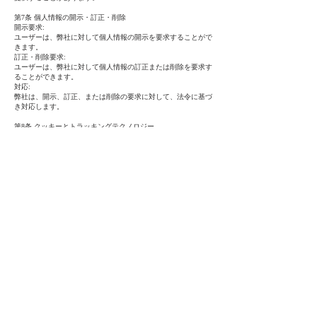
第7条 個人情報の開示・訂正・削除
開示要求:
ユーザーは、弊社に対して個人情報の開示を要求することがで
きます。
訂正・削除要求:
ユーザーは、弊社に対して個人情報の訂正または削除を要求す
ることができます。
対応:
弊社は、開示、訂正、または削除の要求に対して、法令に基づ
き対応します。
第8条 クッキーとトラッキングテクノロジー
クッキーの使用:
サービス提供のためにクッキーを使用する場合があります。
トラッキングテクノロジー:
サービス利用履歴やユーザーの行動をトラッキングするため
に、トラッキングテクノロジーを使用する場合があります。
第9条 プライバシーポリシーの改定
改定手続き:
弊社は、必要に応じて本プライバシーポリシーを改定すること
ができます。
通知方法:
改定内容は、Webシステム上での公表またはメール通知によ
り、ユーザーに通知されます。
第10条 問い合わせ先
問い合わせ先:
個人情報に関する問い合わせは、以下の連絡先までお願いしま
す。
株式会社Ms info@msar.co.jp